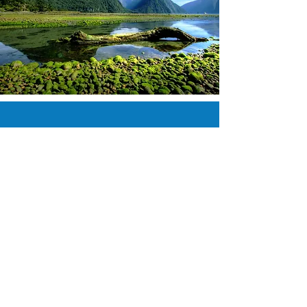
Conoce Nuestras
Soluciones
Plantas Cloacales Pequeñas
Plantas Cloacales Medianas
Plantas Cloacales Grandes
Plantas de Hormigón Armado
Plantas Plásticas